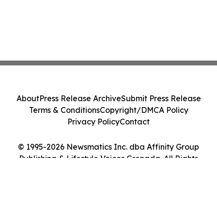
About
Press Release Archive
Submit Press Release
Terms & Conditions
Copyright/DMCA Policy
Privacy Policy
Contact
© 1995-2026 Newsmatics Inc. dba Affinity Group
Publishing & Lifestyle Voices Grenada. All Rights
Reserved.
Cookie Settings / Your Privacy Choices